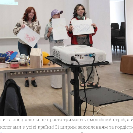
ги та спеціалісти не просто тримають емоційний стрій, а 
 колегами з усієї країни! Зі щирим захопленням та гордіст