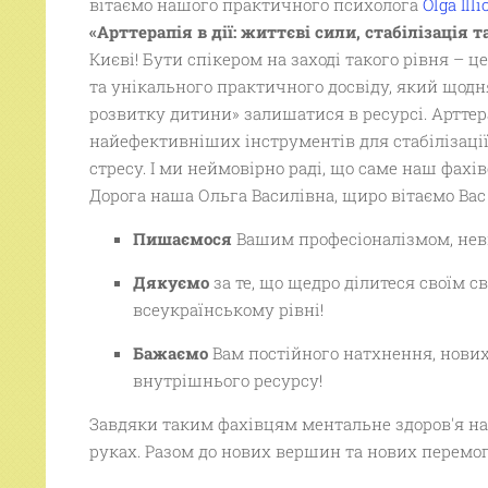
вітаємо нашого практичного психолога
Olga Ill
«Арттерапія в дії: життєві сили, стабілізація 
Києві! Бути спікером на заході такого рівня – 
та унікального практичного досвіду, який щод
розвитку дитини» залишатися в ресурсі. Арттера
найефективніших інструментів для стабілізації
стресу. І ми неймовірно раді, що саме наш фах
Дорога наша Ольга Василівна, щиро вітаємо Ва
Пишаємося
Вашим професіоналізмом, нев
Дякуємо
за те, що щедро ділитеся своїм 
всеукраїнському рівні!
Бажаємо
Вам постійного натхнення, нових
внутрішнього ресурсу!
Завдяки таким фахівцям ментальне здоров'я на
руках. Разом до нових вершин та нових перемог