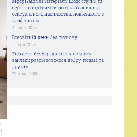
Інформаційні матеріали щодо служб та
сервісів підтримки постраждалих від
сексуального насильства, пов’язаного з
конфліктом
4. черв. 2026
Всесвітній день без тютюну
1. черв. 2026
Тиждень безбар’єрності у нашому
закладі: разом вчимося добру, повазі та
дружбі
29. трав. 2026
й
ю