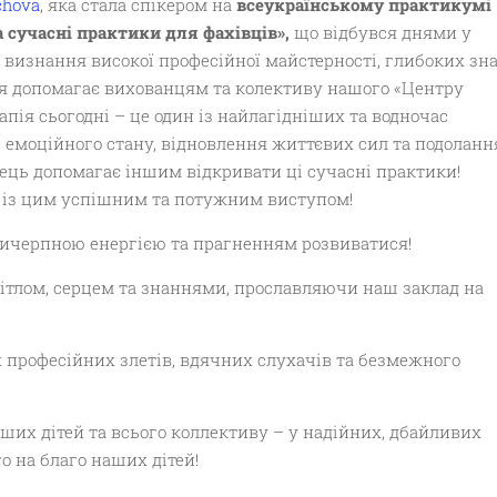
ichova
, яка стала спікером на
всеукраїнському практикумі
та сучасні практики для фахівців»,
що відбувся днями у
це визнання високої професійної майстерності, глибоких зн
ня допомагає вихованцям та колективу нашого «Центру
пія сьогодні – це один із найлагідніших та водночас
 емоційного стану, відновлення життєвих сил та подоланн
івець допомагає іншим відкривати ці сучасні практики!
с із цим успішним та потужним виступом!
ичерпною енергією та прагненням розвиватися!
світлом, серцем та знаннями, прославляючи наш заклад на
 професійних злетів, вдячних слухачів та безмежного
ших дітей та всього коллективу – у надійних, дбайливих
о на благо наших дітей!