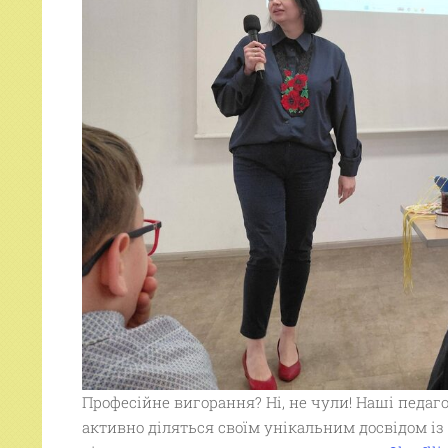
Професійне вигорання? Ні, не чули! Наші педаго
активно діляться своїм унікальним досвідом із