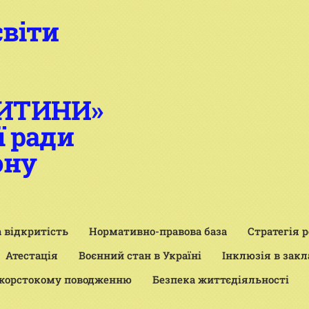
світи
ДИТИНИ»
ї ради
ону
 відкритість
Нормативно-правова база
Стратегія 
Атестація
Воєнний стан в Україні
Інклюзія в закл
 жорстокому поводженню
Безпека життєдіяльності