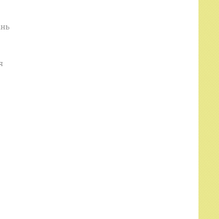
ань
я