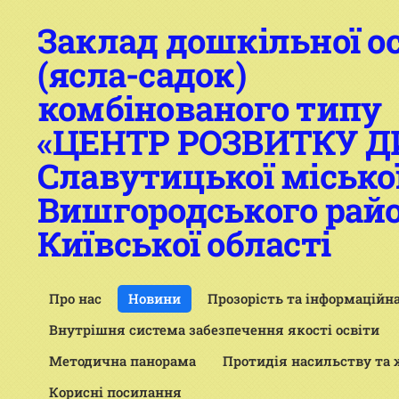
Заклад дошкільної о
(ясла-садок)
комбінованого типу
«ЦЕНТР РОЗВИТКУ 
Славутицької місько
Вишгородського рай
Київської області
Про нас
Новини
Прозорість та інформаційна
Внутрішня система забезпечення якості освіти
Методична панорама
Протидія насильству та
Корисні посилання