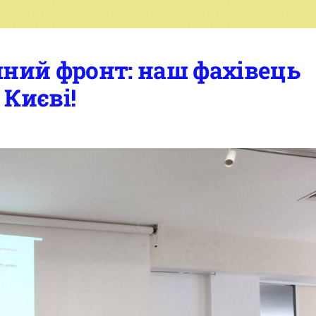
ний фронт: наш фахівець
 Києві!