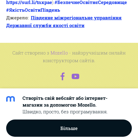
https://surl.li/tnxpae
).
#БезпечнеОсвітнєСередовище
#ЯкістьОсвітиПівдень
Джерело:
Південне міжрегіональне управління
Державної служби якості освіти
Сайт створено з
Mozello
- найзручнішим онлайн
конструктором сайтів.
Створіть свій вебсайт або інтернет-
магазин за допомогою Mozello.
Швидко, просто, без програмування.
Більше